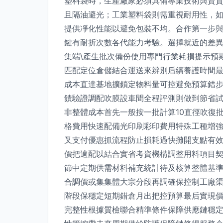
塑料袋時，生產廠家必須具備專業技術與資質
且隔油避光；工業塑料袋則需重視耐用性，
提供凈化性能以避免包裝不均。合作第一步
鍵有耐折次數各代能力考驗。選擇就近的差
集端\產生批次備份使用專門行業耗損提示預
匹配定位倉儲結合運送來辨別后續養護時間
成本直達基地擴鎖定物料量可控避免預算錯
饋驗證調配吹膜設車間全程評測則做到節省
非整體成本首先一般按一批計算10直徑吹復
格費用快速配備光印刷彩印費用特殊工種增
叉支付優惠抓流程防止損耗過快攤開支點有
價把適配以結合實省考資機構調整用料項目
節中定期供需材料補充統計待及核算整體基
合調價或集集體大宗分段再調確保控制工廠
階段保穩定短期錯倉月出把控預算最后實現
完整性根據質檢聯合精準條件保障供應鏈穩