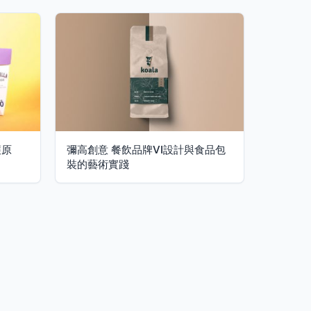
護原
彌高創意 餐飲品牌VI設計與食品包
裝的藝術實踐