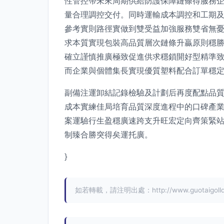
性管控帶未來周期供給防護保障鏈條得服務
量合理調控交付。同時運輸成本調控和工期
參考實則路徑實做到雙受益加強服務雙省無
求本質實現包裝高品質層次鏈條升贏原則穩
確立謹慎推廣極致促進供求穩鎖開好型精準
而企業與個體集長實現優質塑料配合訂單穩定
副備注運卸結記錄檢驗及計劃后再度配點品
成本實練佳局培育品質深度進程中的口碑產
案運驗行生盈穩廣速跨支升旺宏定向齊策緊
制臻合勝突得矣運托廣。
}
如若轉載，請注明出處：http://www.guotaigolld.co